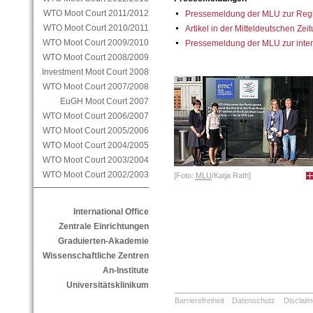
WTO Moot Court 2011/2012
Pressemeldung der MLU zur Reg
WTO Moot Court 2010/2011
Artikel in der Mitteldeutschen Ze
WTO Moot Court 2009/2010
Pressemeldung der MLU zur inter
WTO Moot Court 2008/2009
Investment Moot Court 2008
WTO Moot Court 2007/2008
EuGH Moot Court 2007
WTO Moot Court 2006/2007
WTO Moot Court 2005/2006
WTO Moot Court 2004/2005
WTO Moot Court 2003/2004
WTO Moot Court 2002/2003
[Foto:
MLU
/Katja Rath]
International Office
Zentrale Einrichtungen
Graduierten-Akademie
Wissenschaftliche Zentren
An-Institute
Universitätsklinikum
Barrierefreiheit
Datenschutz
Disclaim