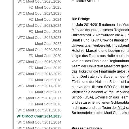
Maike Schäfer
WTO Moot Court 2025/2026
FDI Moot Court 2025
WTO Moot Court 2024/2025
Die Erfolge
FDI Moot Court 2024
Im Jahr 2014/2015 nahmen das Moo
WTO Moot Court 2023/2024
März an der europäischen Regionalr
FDI Moot Court 2023
Bukarest teil. Zuvor wurden die 4 Ju
WTO Moot Court 2022/2023
Buattle und Kevin Crow bestmöglich
Moot Court 2022
Universitäten vorbereitet. In packe
WTO Moot Court 2020/2021
Helsinki, Marseille und Leuven vo
zeigte das Teams aus Halle beeindr
FDI Moot Court 2020
verdient das Finale der Regionalru
WTO Moot Court 2019/2020
Team der Universiät Maastricht ges
FDI Moot Court 2019
das Ticket für die Finalrunde gelöst, 
WTO Moot Court 2018/2019
fand. Dort traten die Studenten der
M
FDI Moot Court 2018
Zürich und der National School of L
WTO Moot Court 2017/2018
hier vor dem fiktiven WTO-Gericht b
Viertelfinale belohnt wurde. Im Vier
FDI Moot Court 2017
School (USA), wovon sich das Team
WTO Moot Court 2016/2017
und es zu einem offenen Schlagabt
FDI Moot Court 2016
nicht ganz und das Team der
MLU
sc
WTO Moot Court 2015/2016
So beendete es den Moot Court als 
WTO Moot Court 2014/2015
WTO Moot Court 2013/2014
Pressemeldungen
WTO Moot Court 2012/2013