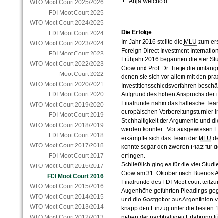
Anja Weichold
WTO Moot Court 2025/2026
FDI Moot Court 2025
WTO Moot Court 2024/2025
Die Erfolge
FDI Moot Court 2024
Im Jahr 2016 stellte die
MLU
zum ers
WTO Moot Court 2023/2024
Foreign Direct Investment Internation
FDI Moot Court 2023
Frühjahr 2016 begannen die vier Stu
WTO Moot Court 2022/2023
Crow und Prof. Dr. Tietje die umfang
Moot Court 2022
denen sie sich vor allem mit den pr
WTO Moot Court 2020/2021
Investitionsschiedsverfahren beschäf
Aufgrund des hohen Anspruchs der i
FDI Moot Court 2020
Finalrunde nahm das hallesche Team
WTO Moot Court 2019/2020
europäischen Vorbereitungsturnier i
FDI Moot Court 2019
Stichhaltigkeit der Argumente und di
WTO Moot Court 2018/2019
werden konnten. Vor ausgewiesen Ex
FDI Moot Court 2018
erkämpfte sich das Team der
MLU
de
WTO Moot Court 2017/2018
konnte sogar den zweiten Platz für 
erringen.
FDI Moot Court 2017
Schließlich ging es für die vier Stu
WTO Moot Court 2016/2017
Crow am 31. Oktober nach Buenos Ai
FDI Moot Court 2016
Finalrunde des FDI Moot court teil
WTO Moot Court 2015/2016
Augenhöhe geführten Pleadings geg
WTO Moot Court 2014/2015
und die Gastgeber aus Argentinien 
WTO Moot Court 2013/2014
knapp den Einzug unter die besten 1
neben der nachhaltigen Erfahrung für 
WTO Moot Court 2012/2013