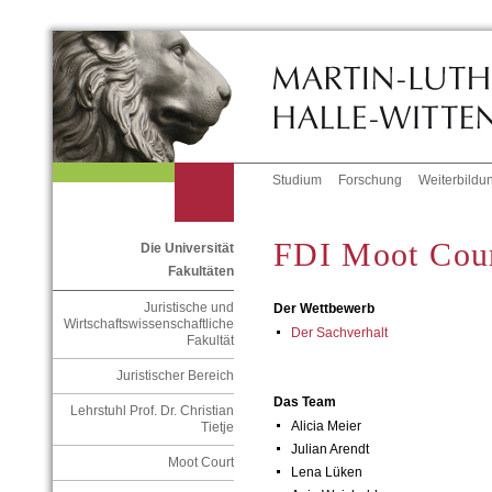
Studium
Forschung
Weiterbildu
FDI Moot Cou
Die Universität
Fakultäten
Juristische und
Der Wettbewerb
Wirtschaftswissenschaftliche
Der Sachverhalt
Fakultät
Juristischer Bereich
Das Team
Lehrstuhl Prof. Dr. Christian
Alicia Meier
Tietje
Julian Arendt
Moot Court
Lena Lüken