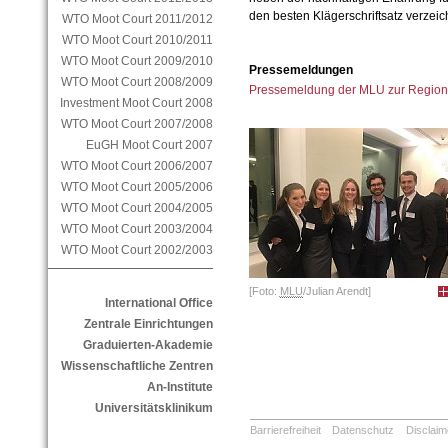
den besten Klägerschriftsatz verzei
WTO Moot Court 2011/2012
WTO Moot Court 2010/2011
WTO Moot Court 2009/2010
Pressemeldungen
WTO Moot Court 2008/2009
Pressemeldung der MLU zur Region
Investment Moot Court 2008
WTO Moot Court 2007/2008
EuGH Moot Court 2007
WTO Moot Court 2006/2007
WTO Moot Court 2005/2006
WTO Moot Court 2004/2005
WTO Moot Court 2003/2004
WTO Moot Court 2002/2003
[Foto:
MLU
/Julian Arendt]
International Office
Zentrale Einrichtungen
Graduierten-Akademie
Wissenschaftliche Zentren
An-Institute
Universitätsklinikum
Barrierefreiheit
Datenschutz
Disclaim