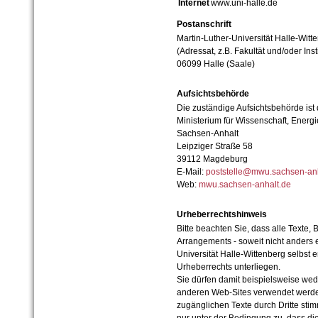
Internet
www.uni-halle.de
Postanschrift
Martin-Luther-Universität Halle-Witt
(Adressat, z.B. Fakultät und/oder Inst
06099 Halle (Saale)
Aufsichtsbehörde
Die zuständige Aufsichtsbehörde ist
Ministerium für Wissenschaft, Ener
Sachsen-Anhalt
Leipziger Straße 58
39112 Magdeburg
E-Mail:
poststelle@mwu.sachsen-anh
Web:
mwu.sachsen-anhalt.de
Urheberrechtshinweis
Bitte beachten Sie, dass alle Texte, 
Arrangements - soweit nicht anders er
Universität Halle-Wittenberg selbst 
Urheberrechts unterliegen.
Sie dürfen damit beispielsweise wed
anderen Web-Sites verwendet werde
zugänglichen Texte durch Dritte sti