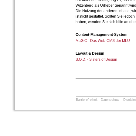
nur unter der Bedingung zu, dass die
Wittenberg als Urheber genannt wird
Die Nutzung der anderen Inhalte, wie
ist nicht gestattet. Sollten Sie jedo
haben, wenden Sie sich bitte an ob
Content-Management-System
MaGIC - Das Web-CMS der MLU
Layout & Design
S.O.D. - Sisters of Design
Barrierefreiheit
Datenschutz
Disclaim