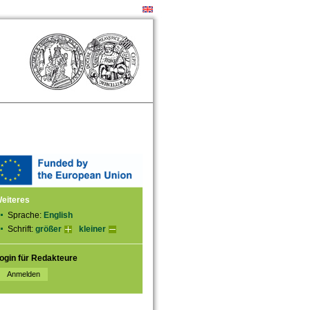
eiteres
Sprache:
English
Schrift:
größer
kleiner
ogin für Redakteure