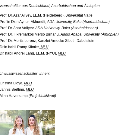
ssenschaftler aus Deutschland, Aserbaidschan und Äthiopien:
Prof. Dr. Azar Aliyev, LL.M. (Heidelberg),
Universität Halle
Prof.in Dr.in Aynur Akhundli,
ADA University, Baku (Aserbaidschan)
Prof. Dr. Anar Valiyev,
ADA University, Baku (Aserbaidschan)
Prof. Dr. Fikremarkos Merso Birhanu,
Addis Ababa University (Äthiopien)
Prof. Dr. Moritz Lorenz, Kanzlei Arnecke Sibeth Dabelstein
Dr.in habil Romy Klimke,
MLU
Dr. habil Andrej Lang, LL.M. (NYU),
MLU
chwusswissenschaftler_
innen:
Cristina Lloyd,
MLU
Jannis Bertling,
MLU
Mina Haverkamp
(Projekthilfskraft)