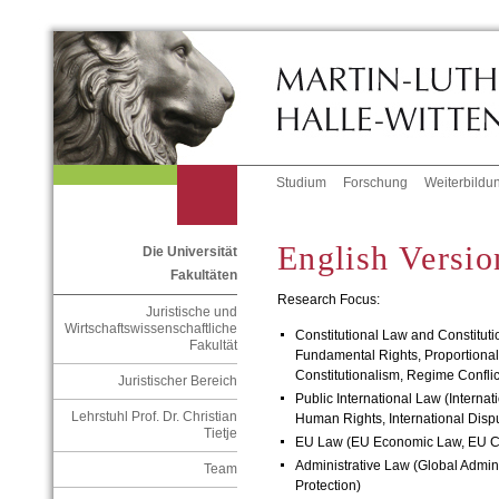
Studium
Forschung
Weiterbildu
English Versio
Die Universität
Fakultäten
Research Focus:
Juristische und
Wirtschaftswissenschaftliche
Constitutional Law and Constituti
Fakultät
Fundamental Rights, Proportional
Constitutionalism, Regime Conflict
Juristischer Bereich
Public International Law (Interna
Lehrstuhl Prof. Dr. Christian
Human Rights, International Dispu
Tietje
EU Law (EU Economic Law, EU Con
Administrative Law (Global Admini
Team
Protection)